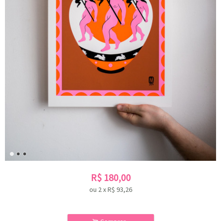
R$
180,00
ou
2
x
R$
93,26