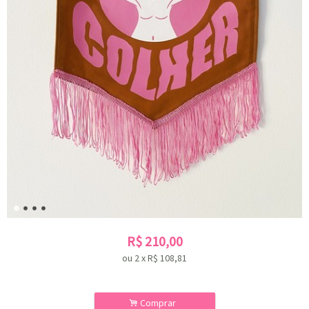
R$
210,00
ou
2
x
R$
108,81
.
Comprar