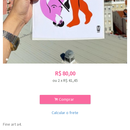
R$
80,00
ou
2
x
R$
41,45
.
Comprar
Calcular o frete
Fine art a4.